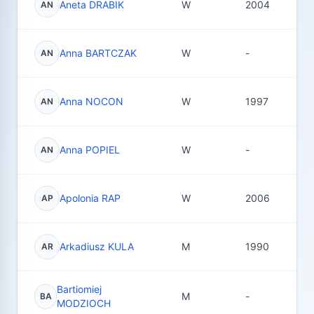
Aneta DRABIK
W
2004
3
AN
Anna BARTCZAK
W
-
3
AN
Anna NOCON
W
1997
1
AN
Anna POPIEL
W
-
5
AN
Apolonia RAP
W
2006
11
AP
Arkadiusz KULA
M
1990
7
AR
Bartiomiej
M
-
1
BA
MODZIOCH