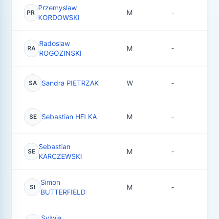
Przemyslaw
M
-
6
PR
KORDOWSKI
Radoslaw
M
-
2
RA
ROGOZINSKI
Sandra PIETRZAK
W
-
3
SA
Sebastian HELKA
M
-
4
SE
Sebastian
M
-
4
SE
KARCZEWSKI
Simon
M
-
1
SI
BUTTERFIELD
Sylwia