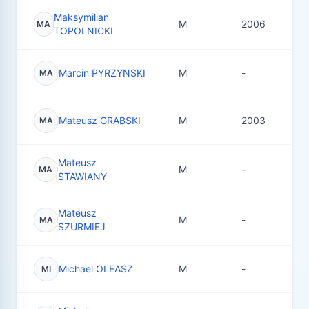
Maksymilian
M
2006
1
MA
TOPOLNICKI
Marcin PYRZYNSKI
M
-
1
MA
Mateusz GRABSKI
M
2003
3
MA
Mateusz
M
-
2
MA
STAWIANY
Mateusz
M
-
1
MA
SZURMIEJ
Michael OLEASZ
M
-
8
MI