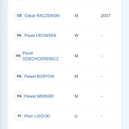
Oskar RACZEWSKI
M
2007
8
OS
Paula UKOWSKA
W
-
0
PA
Pavel
M
-
3
PA
DZIECHCIEREWICZ
Pawel BORYCKI
M
-
3
PA
Pawel WERNER
M
-
7
PA
Piotr LISOCKI
U
-
8
PI