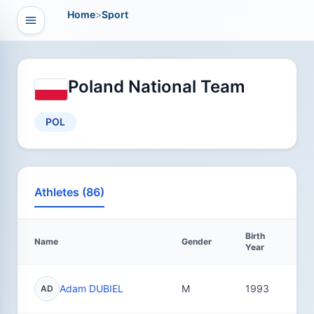
Home
>
Sport
Open navigation
vigation
Poland National Team
POL
Athletes (86)
Birth
Name
Gender
Re
Year
Adam DUBIEL
M
1993
3
AD