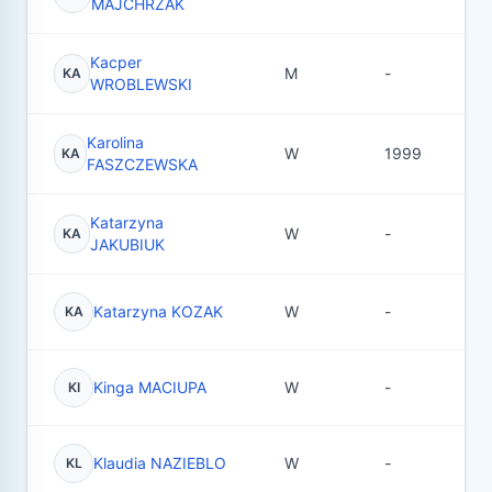
MAJCHRZAK
Kacper
M
-
21
KA
WROBLEWSKI
Karolina
W
1999
3
KA
FASZCZEWSKA
Katarzyna
W
-
3
KA
JAKUBIUK
Katarzyna KOZAK
W
-
1
KA
Kinga MACIUPA
W
-
2
KI
Klaudia NAZIEBLO
W
-
4
KL