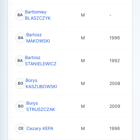
Bartlomiey
M
-
5
BA
BLASZCZYK
Bartosz
M
1996
21
BA
MAKOWSKI
Bartosz
M
1992
5
BA
STANIELEWICZ
Borys
M
2008
9
BO
KASZUBOWSKI
Borys
M
2009
12
BO
STRUSZCZAK
Cezary KEPA
M
1996
1
CE