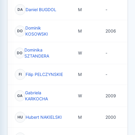
Daniel BUGDOL
M
-
4
DA
Dominik
M
2006
2
DO
KOSOWSKI
Dominika
W
-
5
DO
SZTANDERA
Filip PELCZYNSKIE
M
-
2
FI
Gabriela
W
2009
1
GA
KARKOCHA
Hubert NAKIELSKI
M
2000
2
HU