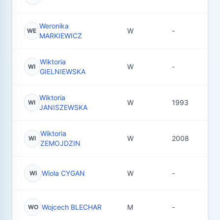
Weronika
W
-
17
WE
MARKIEWICZ
Wiktoria
W
-
2
WI
GIELNIEWSKA
Wiktoria
W
1993
2
WI
JANISZEWSKA
Wiktoria
W
2008
1
WI
ZEMOJDZIN
Wiola CYGAN
W
-
3
WI
Wojcech BLECHAR
M
-
4
WO