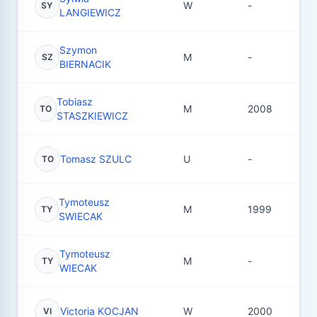
W
-
2
SY
LANGIEWICZ
Szymon
M
-
1
SZ
BIERNACIK
Tobiasz
M
2008
1
TO
STASZKIEWICZ
Tomasz SZULC
U
-
8
TO
Tymoteusz
M
1999
3
TY
SWIECAK
Tymoteusz
M
-
0
TY
WIECAK
Victoria KOCJAN
W
2000
1
VI