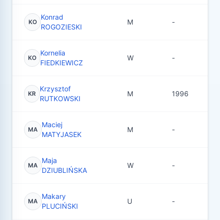
Konrad
M
-
3
KO
ROGOZIESKI
Kornelia
W
-
5
KO
FIEDKIEWICZ
Krzysztof
M
1996
1
KR
RUTKOWSKI
Maciej
M
-
1
MA
MATYJASEK
Maja
W
-
8
MA
DZIUBLIŃSKA
Makary
U
-
8
MA
PLUCIŃSKI