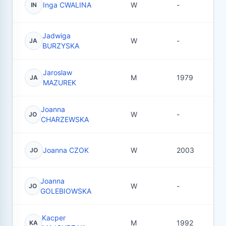
Inga CWALINA
W
-
2
IN
Jadwiga
W
-
1
JA
BURZYSKA
Jaroslaw
M
1979
2
JA
MAZUREK
Joanna
W
-
3
JO
CHARZEWSKA
Joanna CZOK
W
2003
7
JO
Joanna
W
-
11
JO
GOLEBIOWSKA
Kacper
M
1992
1
KA