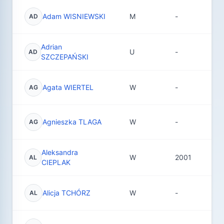
Adam WISNIEWSKI
M
-
1
AD
Adrian
U
-
3
AD
SZCZEPAŃSKI
Agata WIERTEL
W
-
8
AG
Agnieszka TLAGA
W
-
4
AG
Aleksandra
W
2001
1
AL
CIEPLAK
Alicja TCHÓRZ
W
-
8
AL