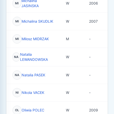
Michalina
W
2006
4
MI
JASINSKA
Michalina SKUDLIK
W
2007
1
MI
Milosz MIDRZAK
M
-
2
MI
Natalia
W
-
0
NA
LEWANDOWSKA
Natalia PASEK
W
-
3
NA
Nikola VACEK
W
-
6
NI
Oliwia POLEC
W
2009
1
OL