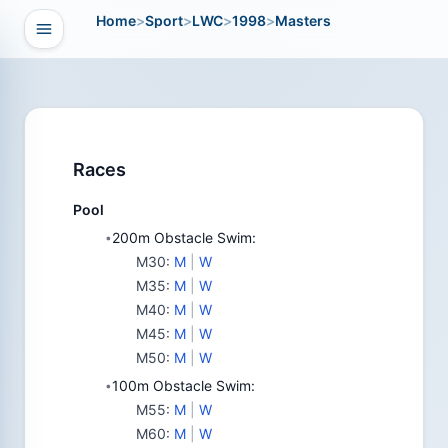
Home
>
Sport
>
LWC
>
1998
>
Masters
Open navigation
vigation
Races
Pool
200m Obstacle Swim:
•
M30
:
M
|
W
M35
:
M
|
W
M40
:
M
|
W
M45
:
M
|
W
M50
:
M
|
W
100m Obstacle Swim:
•
M55
:
M
|
W
M60
:
M
|
W