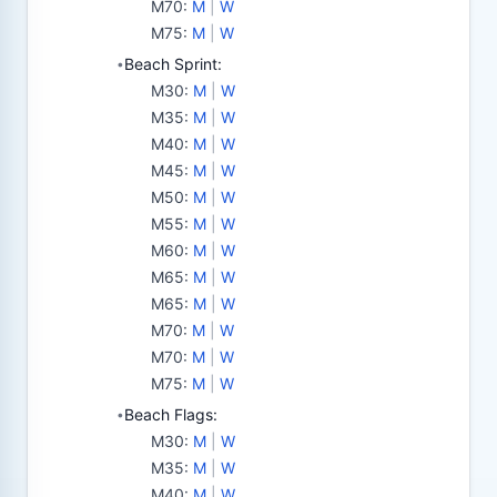
M70
:
M
|
W
M75
:
M
|
W
Beach Sprint:
•
M30
:
M
|
W
M35
:
M
|
W
M40
:
M
|
W
M45
:
M
|
W
M50
:
M
|
W
M55
:
M
|
W
M60
:
M
|
W
M65
:
M
|
W
M65
:
M
|
W
M70
:
M
|
W
M70
:
M
|
W
M75
:
M
|
W
Beach Flags:
•
M30
:
M
|
W
M35
:
M
|
W
M40
:
M
|
W