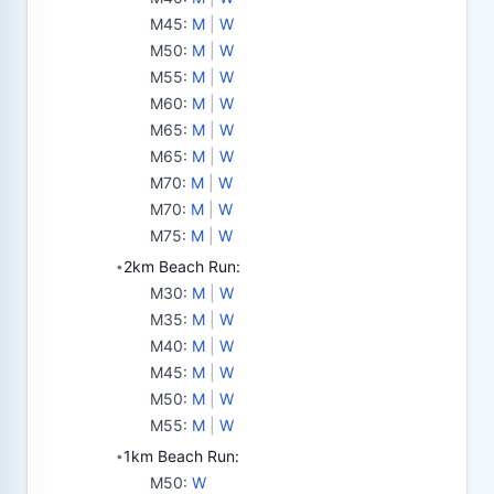
M45
:
M
|
W
M50
:
M
|
W
M55
:
M
|
W
M60
:
M
|
W
M65
:
M
|
W
M65
:
M
|
W
M70
:
M
|
W
M70
:
M
|
W
M75
:
M
|
W
2km Beach Run:
•
M30
:
M
|
W
M35
:
M
|
W
M40
:
M
|
W
M45
:
M
|
W
M50
:
M
|
W
M55
:
M
|
W
1km Beach Run:
•
M50
:
W