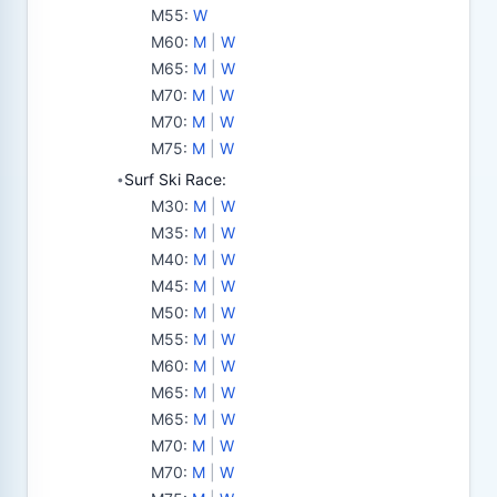
M55
:
W
M60
:
M
|
W
M65
:
M
|
W
M70
:
M
|
W
M70
:
M
|
W
M75
:
M
|
W
Surf Ski Race:
•
M30
:
M
|
W
M35
:
M
|
W
M40
:
M
|
W
M45
:
M
|
W
M50
:
M
|
W
M55
:
M
|
W
M60
:
M
|
W
M65
:
M
|
W
M65
:
M
|
W
M70
:
M
|
W
M70
:
M
|
W