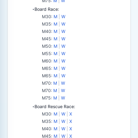
M75
:
M
|
W
Board Race:
•
M30
:
M
|
W
M35
:
M
|
W
M40
:
M
|
W
M45
:
M
|
W
M50
:
M
|
W
M55
:
M
|
W
M60
:
M
|
W
M65
:
M
|
W
M65
:
M
|
W
M70
:
M
|
W
M70
:
M
|
W
M75
:
M
|
W
Board Rescue Race:
•
M30
:
M
|
W
|
X
M35
:
M
|
W
|
X
M40
:
M
|
W
|
X
M45
:
M
|
W
|
X