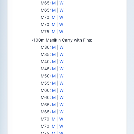
M65
:
M
|
W
M65
:
M
|
W
M70
:
M
|
W
M70
:
M
|
W
M75
:
M
|
W
100m Manikin Carry with Fins:
•
M30
:
M
|
W
M35
:
M
|
W
M40
:
M
|
W
M45
:
M
|
W
M50
:
M
|
W
M55
:
M
|
W
M60
:
M
|
W
M60
:
M
|
W
M65
:
M
|
W
M65
:
M
|
W
M70
:
M
|
W
M70
:
M
|
W
M75
:
M
|
W