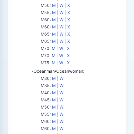
M50
:
M
|
W
|
X
M55
:
M
|
W
|
X
M60
:
M
|
W
|
X
M60
:
M
|
W
|
X
M65
:
M
|
W
|
X
M65
:
M
|
W
|
X
M70
:
M
|
W
|
X
M70
:
M
|
W
|
X
M75
:
M
|
W
|
X
Oceanman/Oceanwoman:
•
M30
:
M
|
W
M35
:
M
|
W
M40
:
M
|
W
M45
:
M
|
W
M50
:
M
|
W
M55
:
M
|
W
M60
:
M
|
W
M60
:
M
|
W