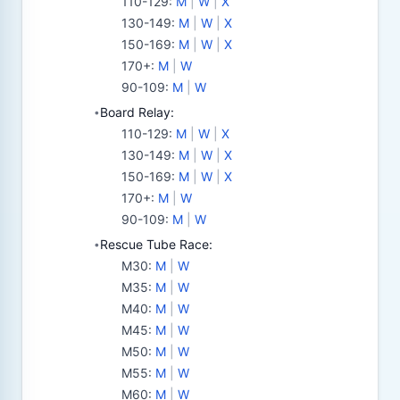
110-129
:
M
|
W
|
X
130-149
:
M
|
W
|
X
150-169
:
M
|
W
|
X
170+
:
M
|
W
90-109
:
M
|
W
Board Relay:
•
110-129
:
M
|
W
|
X
130-149
:
M
|
W
|
X
150-169
:
M
|
W
|
X
170+
:
M
|
W
90-109
:
M
|
W
Rescue Tube Race:
•
M30
:
M
|
W
M35
:
M
|
W
M40
:
M
|
W
M45
:
M
|
W
M50
:
M
|
W
M55
:
M
|
W
M60
:
M
|
W