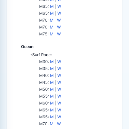
M65
:
M
|
W
M65
:
M
|
W
M70
:
M
|
W
M70
:
M
|
W
M75
:
M
|
W
Ocean
Surf Race:
•
M30
:
M
|
W
M35
:
M
|
W
M40
:
M
|
W
M45
:
M
|
W
M50
:
M
|
W
M55
:
M
|
W
M60
:
M
|
W
M65
:
M
|
W
M65
:
M
|
W
M70
:
M
|
W