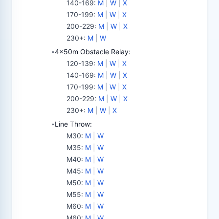
140-169
:
M
|
W
|
X
170-199
:
M
|
W
|
X
200-229
:
M
|
W
|
X
230+
:
M
|
W
4x50m Obstacle Relay:
•
120-139
:
M
|
W
|
X
140-169
:
M
|
W
|
X
170-199
:
M
|
W
|
X
200-229
:
M
|
W
|
X
230+
:
M
|
W
|
X
Line Throw:
•
M30
:
M
|
W
M35
:
M
|
W
M40
:
M
|
W
M45
:
M
|
W
M50
:
M
|
W
M55
:
M
|
W
M60
:
M
|
W
M60
:
M
|
W